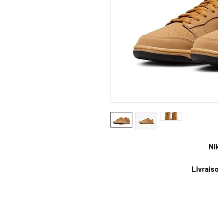
Ni
Livrais