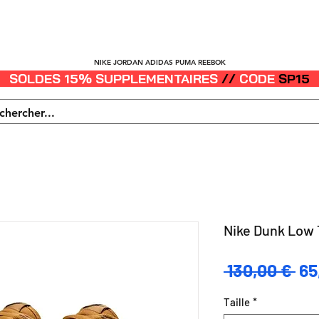
HOMME
FEMME
ENFANT
SNEAKERS
LIFESTYLE
NIKE JORDAN ADIDAS PUMA REEBOK
SOLDES 15% SUPPLEMENTAIRES
//
CODE
SP15
Nike Dunk Low T
Pri
 130,00 € 
65
ori
Taille
*