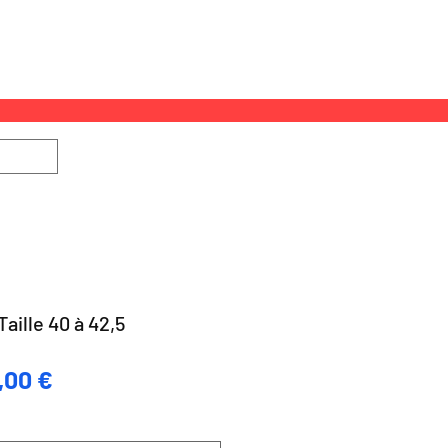
Connexion
ACCESSOIRES
CARTE CADEAU
aille 40 à 42,5
x
Prix
,00 €
ginal
promotionnel