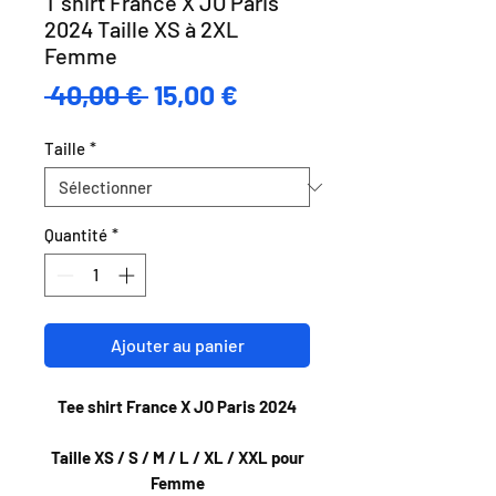
T shirt France X JO Paris
2024 Taille XS à 2XL
Femme
Prix
Prix
 40,00 € 
15,00 €
original
promotionnel
Taille
*
Quantité
*
Ajouter au panier
Tee shirt France X JO Paris 2024
Taille XS / S / M / L / XL / XXL pour
Femme