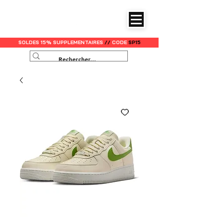
SOLDES 15% SUPPLEMENTAIRES
//
CODE
SP15