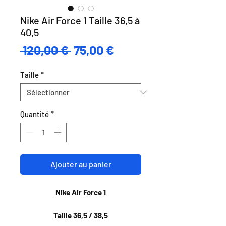
Nike Air Force 1 Taille 36,5 à
40,5
Prix
Prix
 120,00 € 
75,00 €
original
promotionnel
Taille
*
Quantité
*
Ajouter au panier
Nike Air Force 1
Taille 36,5 / 38,5