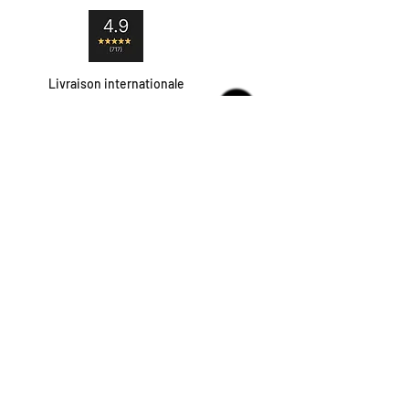
Livraison internationale
Satisfait ou remboursé
Paiement sécurisé
Contact
Livraison et retour
Moyens de paiement
contact@hipshop.fr
Mentions légales
Politique du magasin