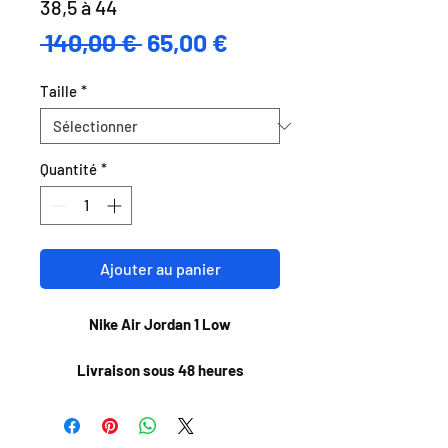
38,5 à 44
Prix
Prix
 140,00 € 
65,00 €
original
promotionnel
Taille
*
Quantité
*
Ajouter au panier
Nike Air Jordan 1 Low
Livraison sous 48 heures