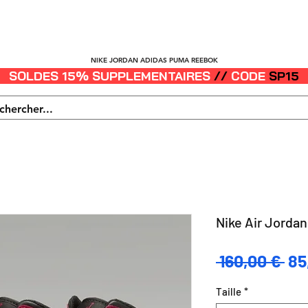
HOMME
FEMME
ENFANT
SNEAKERS
LIFESTYLE
NIKE JORDAN ADIDAS PUMA REEBOK
SOLDES 15% SUPPLEMENTAIRES
//
CODE
SP15
Nike Air Jordan 
Pri
 160,00 € 
85
ori
Taille
*