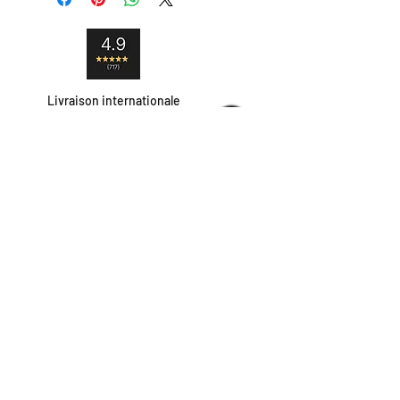
Livraison internationale
Satisfait ou remboursé
Paiement sécurisé
Contact
Livraison et retour
Moyens de paiement
contact@hipshop.fr