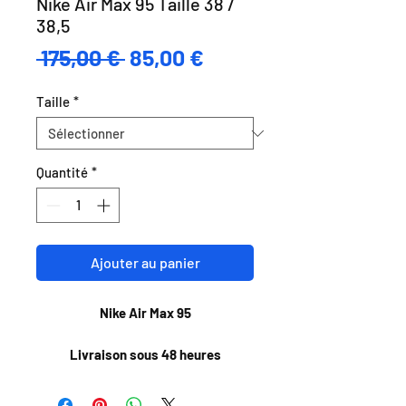
Nike Air Max 95 Taille 38 /
38,5
Prix
Prix
 175,00 € 
85,00 €
original
promotionnel
Taille
*
Quantité
*
Ajouter au panier
Nike Air Max 95
Livraison sous 48 heures