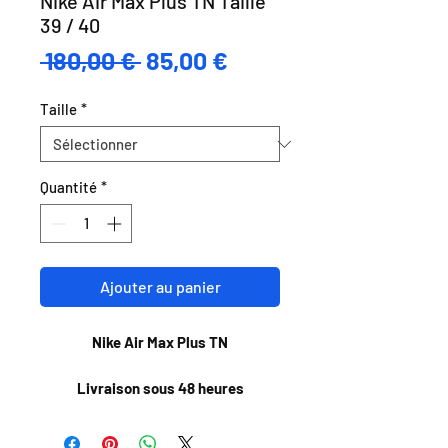
Nike Air Max Plus TN Taille
39 / 40
Prix
Prix
 180,00 € 
85,00 €
original
promotionnel
Taille
*
Quantité
*
Ajouter au panier
Nike Air Max Plus TN
Livraison sous 48 heures