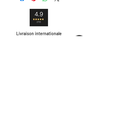
Livraison internationale
Satisfait ou remboursé
Paiement sécurisé
Contact
Livraison et retour
Moyens de paiement
contact@hipshop.fr