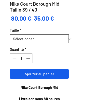
Nike Court Borough Mid
Taille 39 / 40
Prix
Prix
 80,00 € 
35,00 €
original
promotionnel
Taille
*
Quantité
*
Ajouter au panier
Nike Court Borough Mid
Livraison sous 48 heures