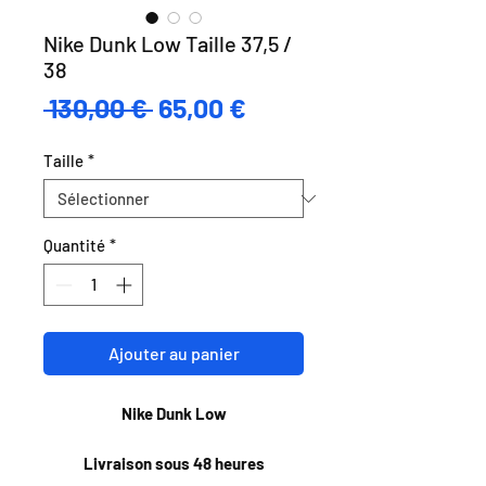
Nike Dunk Low Taille 37,5 /
38
Prix
Prix
 130,00 € 
65,00 €
original
promotionnel
Taille
*
Quantité
*
Ajouter au panier
Nike Dunk Low
Livraison sous 48 heures