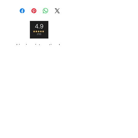
Livraison internationale
Satisfait ou remboursé
Paiement sécurisé
Contact
Livraison et retour
Moyens de paiement