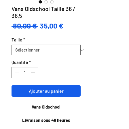
Vans Oldschool Taille 36 /
36,5
Prix
Prix
 80,00 € 
35,00 €
original
promotionnel
Taille
*
Quantité
*
Ajouter au panier
Vans Oldschool
Livraison sous 48 heures