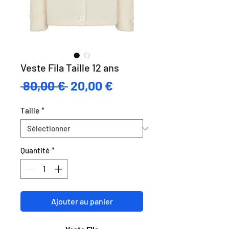
Veste Fila Taille 12 ans
Prix
Prix
 80,00 € 
20,00 €
original
promotionnel
Taille
*
Quantité
*
Ajouter au panier