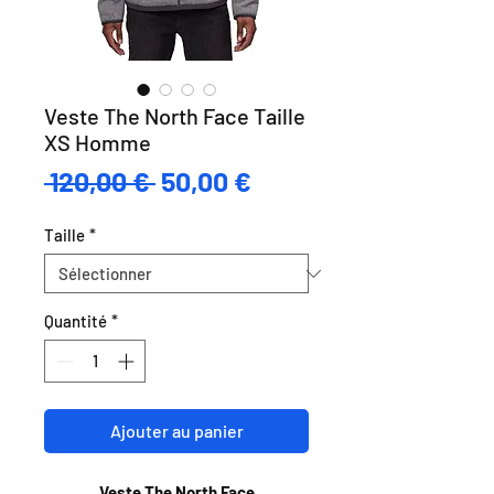
Veste The North Face Taille
XS Homme
Prix
Prix
 120,00 € 
50,00 €
original
promotionnel
Taille
*
Quantité
*
Ajouter au panier
Veste The North Face